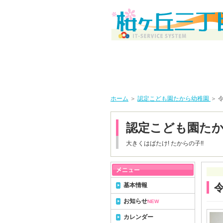
ホーム
＞
認定こども園たから幼稚園
＞ 
認定こども園た
大きくはばたけ! たからの子!!
基本情報
お知らせ
NEW
カレンダー