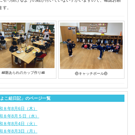
に引っ掛けるようの紐が付いていない子がいますので、確認お願
ます。
🎎雛あられのカップ作り🎎
🏐キャッチボール🏐
よこ組日記」のページ一覧
和８年8月6日（木）
和８年8月５日（水）
和８年8月4日（火）
和８年8月3日（月）