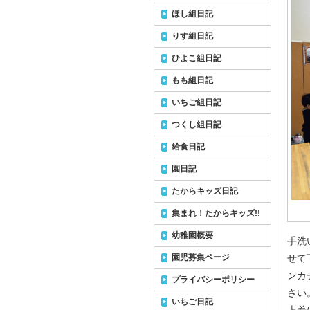
ほし組日記
りす組日記
ひよこ組日記
もも組日記
いちご組日記
つくし組日記
給食日記
園日記
たからキッズ日記
集まれ！たからキッズ!!
幼稚園概要
手洗
園児募集ページ
せて
ンカ
プライバシーポリシー
さい
いちご日記