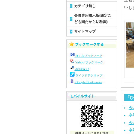
上着
カテゴリ無し
いし
会員専用掲示板(認定こ
ども園たから幼稚園)
サイトマップ
はてなブックマーク
Yahoo!ブックマーク
del.icio.us
ライブドアクリップ
Google Bookmarks
「ひ
令
令
令
令
携帯メールにＵＲＬ送信