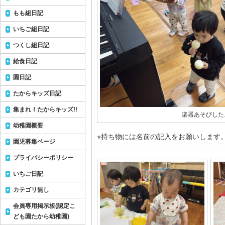
もも組日記
いちご組日記
つくし組日記
給食日記
園日記
たからキッズ日記
集まれ！たからキッズ!!
楽器あそびした
幼稚園概要
⭐︎持ち物には名前の記入をお願いします
園児募集ページ
プライバシーポリシー
いちご日記
カテゴリ無し
会員専用掲示板(認定こ
ども園たから幼稚園)