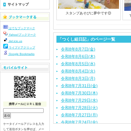
サイトマップ
スタンプあそびに夢中です😊
はてなブックマーク
Yahoo!ブックマーク
「つくし組日記」のページ一覧
del.icio.us
ライブドアクリップ
令和8年8月7日(金)
Google Bookmarks
令和8年8月6日(木)
令和8年8月5日(水)
令和8年8月4日(火)
令和8年8月3日(月)
令和8年7月31日(金)
令和8年7月30日(木)
令和8年7月29日(水)
携帯メールにＵＲＬ送信
令和8年7月28日(火)
令和8年7月27日(月)
令和8年7月24日(金)
ケータイメールアドレスを入力
令和8年7月22日(水)
して送信ボタンを押せば、メー