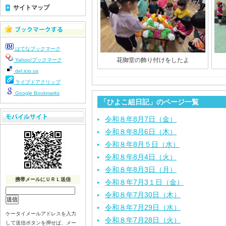
サイトマップ
はてなブックマーク
花御堂の飾り付けをしたよ
Yahoo!ブックマーク
del.icio.us
ライブドアクリップ
Google Bookmarks
「ひよこ組日記」のページ一覧
令和８年8月7日（金）
令和８年8月6日（木）
令和８年8月５日（水）
令和８年8月4日（火）
令和８年8月3日（月）
携帯メールにＵＲＬ送信
令和８年7月3１日（金）
令和８年7月30日（木）
令和８年7月29日（水）
ケータイメールアドレスを入力
令和８年7月28日（火）
して送信ボタンを押せば、メー