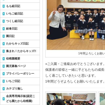
もも組日記
いちご組日記
つくし組日記
給食日記
園日記
たからキッズ日記
集まれ！たからキッズ!!
1年間よろしくお願い
幼稚園概要
⭐︎ご入園・ご進級おめでとうございます
園児募集ページ
保護者の皆様と一緒に子どもたちの成長
プライバシーポリシー
しく過ごしていきたいと思います。
いちご日記
1年間どうぞよろしくお願いいたします
カテゴリ無し
会員専用掲示板(認定こ
ども園たから幼稚園)