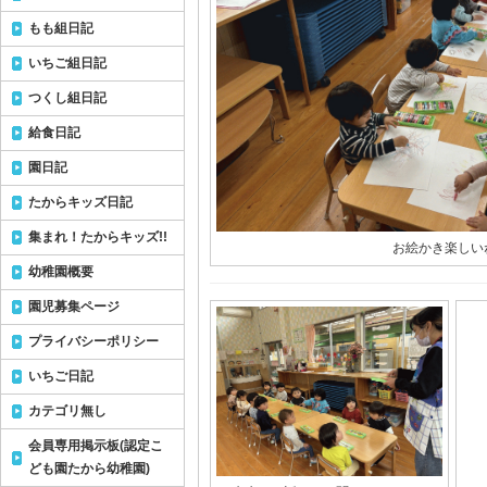
もも組日記
いちご組日記
つくし組日記
給食日記
園日記
たからキッズ日記
集まれ！たからキッズ!!
お絵かき楽しい
幼稚園概要
園児募集ページ
プライバシーポリシー
いちご日記
カテゴリ無し
会員専用掲示板(認定こ
ども園たから幼稚園)