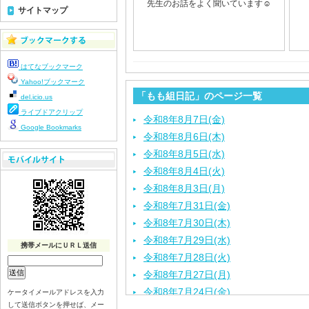
先生のお話をよく聞いています☺
サイトマップ
はてなブックマーク
Yahoo!ブックマーク
「もも組日記」のページ一覧
del.icio.us
ライブドアクリップ
令和8年8月7日(金)
Google Bookmarks
令和8年8月6日(木)
令和8年8月5日(水)
令和8年8月4日(火)
令和8年8月3日(月)
令和8年7月31日(金)
令和8年7月30日(木)
令和8年7月29日(水)
携帯メールにＵＲＬ送信
令和8年7月28日(火)
令和8年7月27日(月)
令和8年7月24日(金)
ケータイメールアドレスを入力
して送信ボタンを押せば、メー