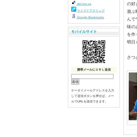
の好
del.icio.us
ライブドアクリップ
遊ぶ
Google Bookmarks
んで
味の
を作
明日
さつ
携帯メールにＵＲＬ送信
ケータイメールアドレスを入力
して送信ボタンを押せば、メー
ルでURLを送信できます。