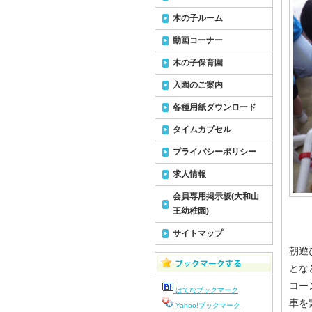
木の子ルーム
動画コーナー
木の子保育園
入園のご案内
各種用紙ダウンロード
タイムカプセル
プライバシーポリシー
求人情報
会員専用掲示板(大和山
王幼稚園)
サイトマップ
朝遊
とな
コー
はてなブックマーク
車を
Yahoo!ブックマーク