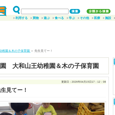
利用する
買物
遊ぶ
食べる
学ぶ
その他
医療
施設
幼稚園＆木の子保育園
＞ 先生見てー！
園 大和山王幼稚園＆木の子保育園
更新日：2026年04月15日17：12：08
先生見てー！