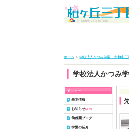
ホーム
＞
学校法人かつみ学園 大和山王
学校法人かつみ学
基本情報
お知らせ
NEW
幼稚園ブログ
学園の紹介