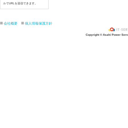
ルでURLを送信できます。
令和８年７月１７日（金）
令和８年７月１６日（木）
令和８年７月１５日（水）
会社概要
個人情報保護方針
令和８年７月１４日（火）
令和８年７月１３日（月）
Copyright © Asahi Power Servic
令和８年７月９日（木）
令和８年７月８日（水）
令和８年７月７日（火）
令和８年７月６日（月）
令和８年７月３日（金）
令和８年７月２日（木）
令和８年７月１日（水）
令和８年６月３０（火）
令和８年６月２９（月）
令和８年６月２６（金）
令和８年６月２５（木）
令和８年６月２４（水）