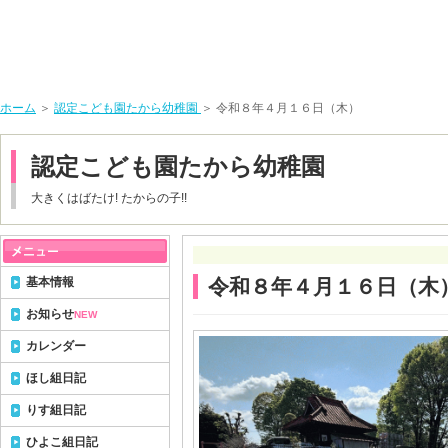
ホーム
＞
認定こども園たから幼稚園
＞ 令和８年４月１６日（木）
認定こども園たから幼稚園
大きくはばたけ! たからの子!!
基本情報
令和８年４月１６日（木
お知らせ
NEW
カレンダー
ほし組日記
りす組日記
ひよこ組日記