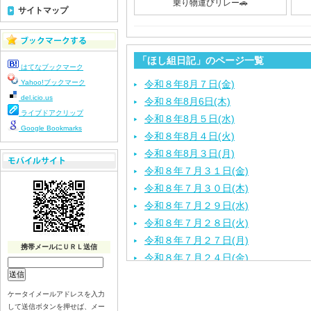
乗り物運びリレー🚗
サイトマップ
「ほし組日記」のページ一覧
はてなブックマーク
Yahoo!ブックマーク
令和８年8月７日(金)
del.icio.us
令和８年8月6日(木)
ライブドアクリップ
令和８年8月５日(水)
Google Bookmarks
令和８年8月４日(火)
令和８年8月３日(月)
令和８年７月３１日(金)
令和８年７月３０日(木)
令和８年７月２９日(水)
令和８年７月２８日(火)
令和８年７月２７日(月)
携帯メールにＵＲＬ送信
令和８年７月２４日(金)
令和８年７月２３日(木)
令和８年７月２２日(水)
ケータイメールアドレスを入力
して送信ボタンを押せば、メー
令和８年７月２１日(火)