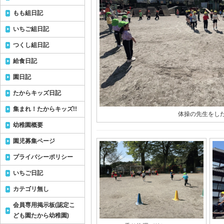
もも組日記
いちご組日記
つくし組日記
給食日記
園日記
たからキッズ日記
集まれ！たからキッズ!!
体操の先生をした
幼稚園概要
園児募集ページ
プライバシーポリシー
いちご日記
カテゴリ無し
会員専用掲示板(認定こ
ども園たから幼稚園)