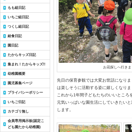
もも組日記
いちご組日記
つくし組日記
給食日記
園日記
たからキッズ日記
集まれ！たからキッズ!!
お花探しへ行きま
幼稚園概要
先日の保育参観では大変お世話になりま
園児募集ページ
は楽しそうに活動する姿に嬉しくなりま
プライバシーポリシー
これから1年間子どもたちのいいところ
いちご日記
元気いっぱいな園生活にしていきたいと
します。
カテゴリ無し
会員専用掲示板(認定こ
ども園たから幼稚園)