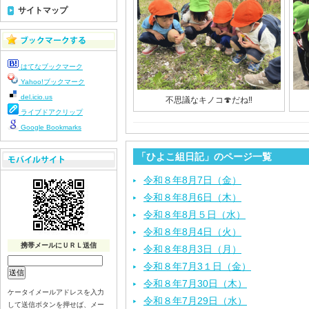
サイトマップ
はてなブックマーク
Yahoo!ブックマーク
del.icio.us
不思議なキノコ🍄だね‼︎
ライブドアクリップ
Google Bookmarks
「ひよこ組日記」のページ一覧
令和８年8月7日（金）
令和８年8月6日（木）
令和８年8月５日（水）
令和８年8月4日（火）
携帯メールにＵＲＬ送信
令和８年8月3日（月）
令和８年7月3１日（金）
令和８年7月30日（木）
ケータイメールアドレスを入力
令和８年7月29日（水）
して送信ボタンを押せば、メー