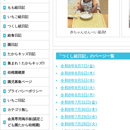
もも組日記
いちご組日記
つくし組日記
赤ちゃんせんべい最高❗️
給食日記
園日記
たからキッズ日記
「つくし組日記」のページ一覧
集まれ！たからキッズ!!
令和8年8月7日(金)
幼稚園概要
令和8年8月6日(木)
令和8年8月5日(水)
園児募集ページ
令和8年8月4日(火)
プライバシーポリシー
令和8年8月3日(月)
いちご日記
令和8年7月31日(金)
令和8年7月30日(木)
カテゴリ無し
令和8年7月29日(水)
会員専用掲示板(認定こ
令和8年7月28日(火)
ども園たから幼稚園)