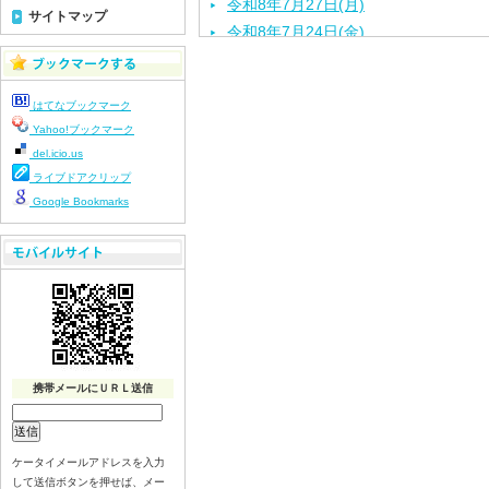
令和8年7月27日(月)
サイトマップ
令和8年7月24日(金)
令和8年7月22日(水)
令和8年7月21日(火)
はてなブックマーク
令和8年7月17日（金）
Yahoo!ブックマーク
令和8年7月16日（木）
del.icio.us
令和8年7月15日（水）
ライブドアクリップ
令和8年7月14日（火）
Google Bookmarks
令和8年7月13日（月）
令和8年7月10日（金）
令和8年7月9日（木）
令和8年7月8日（水）
令和8年7月７日（火）
令和8年7月6日（月）
令和8年7月3日（金）
携帯メールにＵＲＬ送信
令和8年7月2日（木）
令和8年7月1日（水）
ケータイメールアドレスを入力
令和8年6月30日（火）
して送信ボタンを押せば、メー