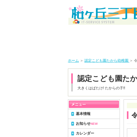
ホーム
＞
認定こども園たから幼稚園
＞ 
認定こども園た
大きくはばたけ! たからの子!!
基本情報
令
お知らせ
NEW
カレンダー