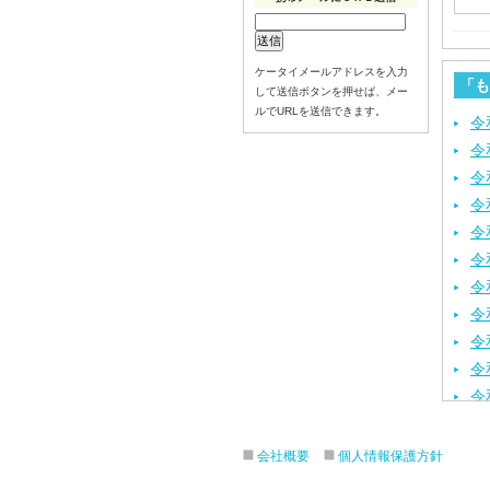
ケータイメールアドレスを入力
「も
して送信ボタンを押せば、メー
ルでURLを送信できます。
令
令
令
令
令
令
令
令
令
令
令
令
令
会社概要
個人情報保護方針
令