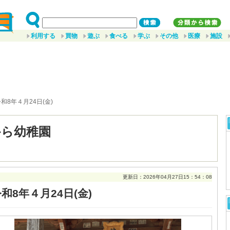
利用する
買物
遊ぶ
食べる
学ぶ
その他
医療
施設
令和8年４月24日(金)
から幼稚園
更新日：2026年04月27日15：54：08
和8年４月24日(金)