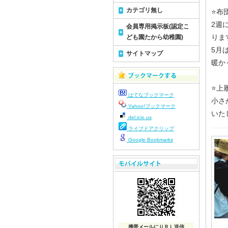
カテゴリ無し
⭐️
2週
会員専用掲示板(認定こ
りま
ども園たから幼稚園)
5月
サイトマップ
暖か
⭐️
はてなブックマーク
小さ
Yahoo!ブックマーク
いた
del.icio.us
ライブドアクリップ
Google Bookmarks
携帯メールにＵＲＬ送信