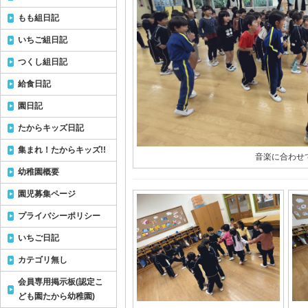
もも組日記
いちご組日記
つくし組日記
給食日記
園日記
たからキッズ日記
集まれ！たからキッズ!!
音楽に合わせ
幼稚園概要
園児募集ページ
プライバシーポリシー
いちご日記
カテゴリ無し
会員専用掲示板(認定こ
ども園たから幼稚園)