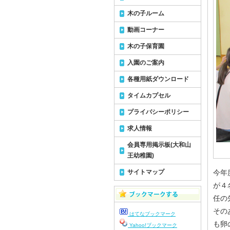
木の子ルーム
動画コーナー
木の子保育園
入園のご案内
各種用紙ダウンロード
タイムカプセル
プライバシーポリシー
求人情報
会員専用掲示板(大和山
王幼稚園)
サイトマップ
今年
が４
任の
その
はてなブックマーク
も卵
Yahoo!ブックマーク