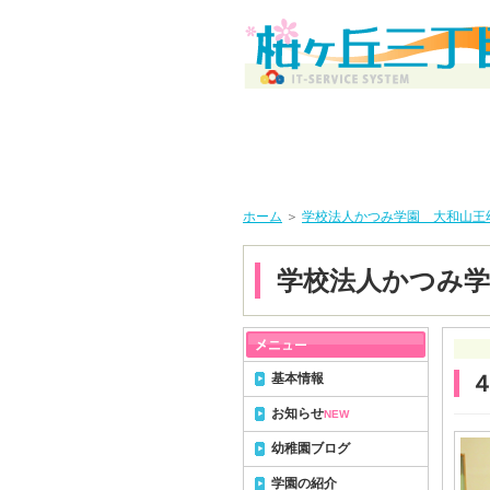
ホーム
＞
学校法人かつみ学園 大和山王
学校法人かつみ学
基本情報
お知らせ
NEW
幼稚園ブログ
学園の紹介