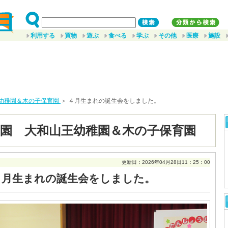
利用する
買物
遊ぶ
食べる
学ぶ
その他
医療
施設
幼稚園＆木の子保育園
＞ ４月生まれの誕生会をしました。
園 大和山王幼稚園＆木の子保育園
更新日：2026年04月28日11：25：00
４月生まれの誕生会をしました。