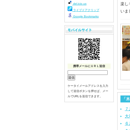
楽し
del.icio.us
ライブドアクリップ
いま
Google Bookmarks
携帯メールにＵＲＬ送信
ケータイメールアドレスを入力
して送信ボタンを押せば、メー
ルでURLを送信できます。
「木
７
大
６