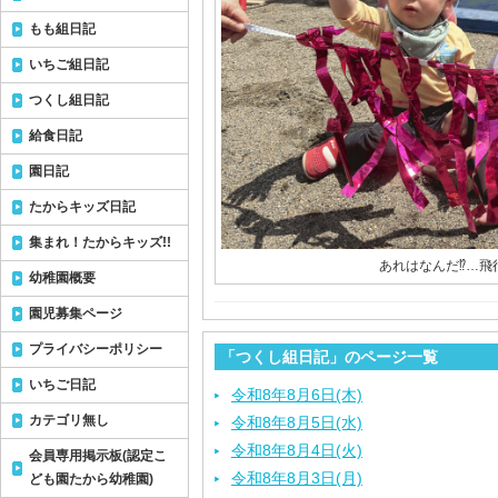
もも組日記
いちご組日記
つくし組日記
給食日記
園日記
たからキッズ日記
集まれ！たからキッズ!!
あれはなんだ⁉️…飛
幼稚園概要
園児募集ページ
プライバシーポリシー
「つくし組日記」のページ一覧
いちご日記
令和8年8月6日(木)
カテゴリ無し
令和8年8月5日(水)
令和8年8月4日(火)
会員専用掲示板(認定こ
令和8年8月3日(月)
ども園たから幼稚園)