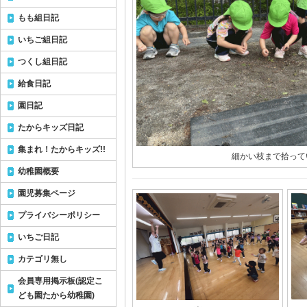
もも組日記
いちご組日記
つくし組日記
給食日記
園日記
たからキッズ日記
集まれ！たからキッズ!!
細かい枝まで拾って
幼稚園概要
園児募集ページ
プライバシーポリシー
いちご日記
カテゴリ無し
会員専用掲示板(認定こ
ども園たから幼稚園)