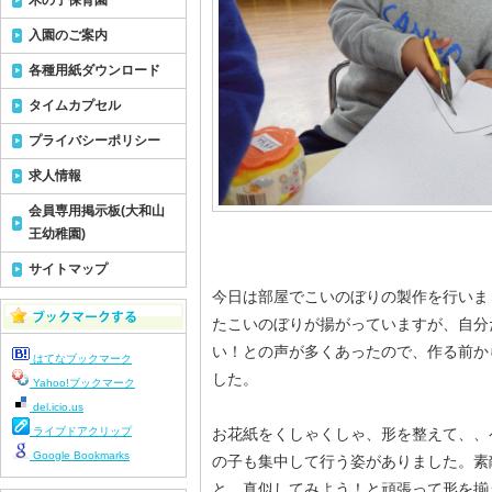
木の子保育園
入園のご案内
各種用紙ダウンロード
タイムカプセル
プライバシーポリシー
求人情報
会員専用掲示板(大和山
王幼稚園)
サイトマップ
今日は部屋でこいのぼりの製作を行いま
たこいのぼりが揚がっていますが、自分
い！との声が多くあったので、作る前か
はてなブックマーク
した。
Yahoo!ブックマーク
del.icio.us
ライブドアクリップ
お花紙をくしゃくしゃ、形を整えて、、
Google Bookmarks
の子も集中して行う姿がありました。素
と、真似してみよう！と頑張って形を揃