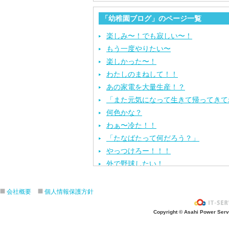
「幼稚園ブログ」のページ一覧
楽しみ〜！でも寂しい〜！
もう一度やりたい〜
楽しかった〜！
わたしのまねして！！
あの家電を大量生産！？
「また元気になって生きて帰ってきて
何色かな？
わぁ〜冷た！！
「たなばたって何だろう？」
やっつけろー！！！
外で野球したい！
ざぶ〜ん！
ピタゴラスイッチ！
会社概要
個人情報保護方針
お風呂上がり？
Copyright © Asahi Power Servic
あの先生はだ〜れ？
にんじんいれるー？