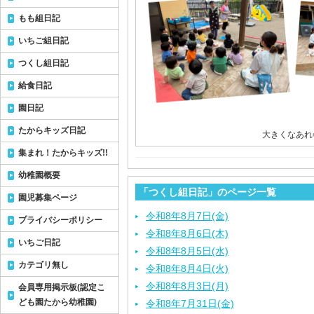
もも組日記
いちご組日記
つくし組日記
給食日記
園日記
たからキッズ日記
大きくなあれ
集まれ！たからキッズ!!
幼稚園概要
「つくし組日記」のページ一覧
園児募集ページ
令和8年8月7日(金)
プライバシーポリシー
令和8年8月6日(木)
いちご日記
令和8年8月5日(水)
カテゴリ無し
令和8年8月4日(火)
令和8年8月3日(月)
会員専用掲示板(認定こ
ども園たから幼稚園)
令和8年7月31日(金)