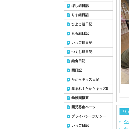
ほし組日記
りす組日記
ひよこ組日記
もも組日記
いちご組日記
つくし組日記
給食日記
園日記
たからキッズ日記
集まれ！たからキッズ!!
幼稚園概要
園児募集ページ
「い
プライバシーポリシー
令
いちご日記
令