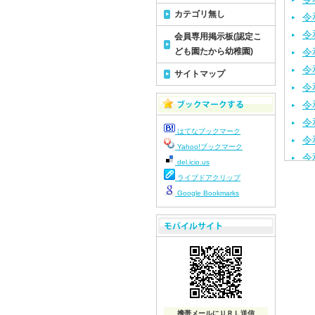
カテゴリ無し
令
令
会員専用掲示板(認定こ
ども園たから幼稚園)
令
令
サイトマップ
令
令
令
はてなブックマーク
令
Yahoo!ブックマーク
令
del.icio.us
令
ライブドアクリップ
令
Google Bookmarks
令
令
令
令
令
令
携帯メールにＵＲＬ送信