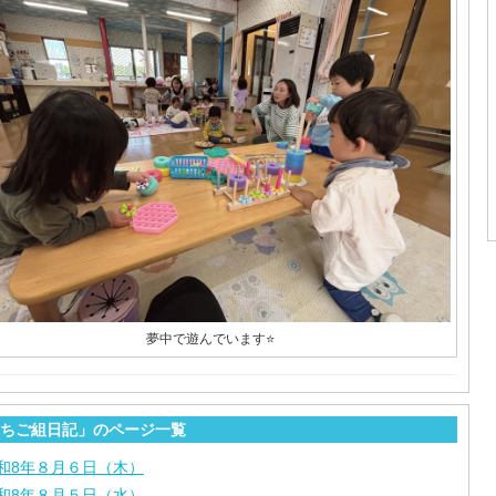
夢中で遊んでいます⭐️
ちご組日記」のページ一覧
和8年８月６日（木）
和8年８月５日（水）