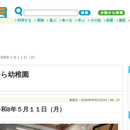
利用する
買物
遊ぶ
食べる
学ぶ
その他
医療
施設
令和8年５月１１日（月）
から幼稚園
更新日：2026年05月11日14：36：27
令和8年５月１１日（月）