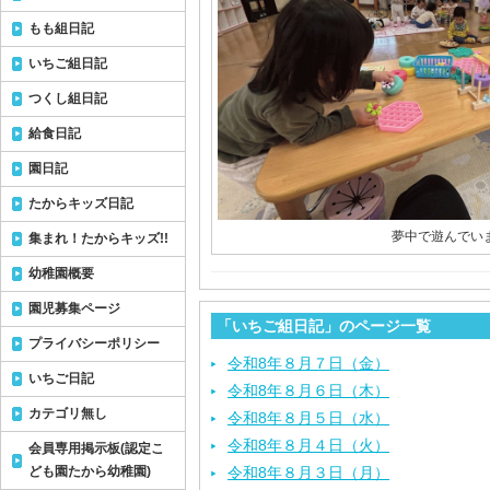
もも組日記
いちご組日記
つくし組日記
給食日記
園日記
たからキッズ日記
夢中で遊んでいま
集まれ！たからキッズ!!
幼稚園概要
園児募集ページ
「いちご組日記」のページ一覧
プライバシーポリシー
令和8年８月７日（金）
いちご日記
令和8年８月６日（木）
カテゴリ無し
令和8年８月５日（水）
令和8年８月４日（火）
会員専用掲示板(認定こ
ども園たから幼稚園)
令和8年８月３日（月）