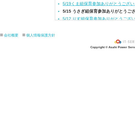
5/19くま組保育参加ありがとうござ
5/15 うさぎ組保育参加ありがとうご
5/12 りす組保育参加ありがとうござ
5/8ひよこ組保育参加ありがとうござ
４月生まれの誕生会をしました。
会社概要
個人情報保護方針
入園進級おめでとうございます！
Copyright © Asahi Power Servic
３月の誕生会をしました。
きりんさんとのお別れ会をしました！
2月生れの誕生会
きりんお別れ遠足/江の島水族館
1月 生れお誕生会をしました！
12月 生れお誕生会をしました！
11月 生れお誕生会
3.4.5歳秋の遠足/引地台公園
ハロウィンパーティー楽しかったね❣
ハロウィンパーティー楽しかったね❣
10月生まれ誕生会
４．５歳クッキング/さつま芋餃子