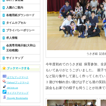
木の子保育園
入園のご案内
各種用紙ダウンロード
タイムカプセル
プライバシーポリシー
求人情報
会員専用掲示板(大和山
王幼稚園)
うさぎ組 記念
サイトマップ
今年度初めてのうさぎ組 保育参加、全
もいてありがとうございました。 親子
など貼り集中して楽しく作ってくれてい
はてなブックマーク
ト遊びや触れ合い遊びは子ども達の笑顔
Yahoo!ブックマーク
談会もお家での様子も伺うことが出来て
del.icio.us
ライブドアクリップ
Google Bookmarks