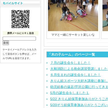
携帯メールにＵＲＬ送信
ママと一緒にサーキット楽しいな
ケータイメールアドレスを入力
して送信ボタンを押せば、メー
「木の子ルーム」のページ一覧
ルでURLを送信できます。
７月の誕生会をしました！
大和消防による救命講習受講しました
６月生まれの誕生会をしました！
きりん組スポーツ大好き講座に参加し
幼児組春の遠足/芹沢公園に行ってき
5月の誕生会をしました１
5/22 きりん組保育参加ありがとうご
5/20ぞう組保育参加ありがとうござ