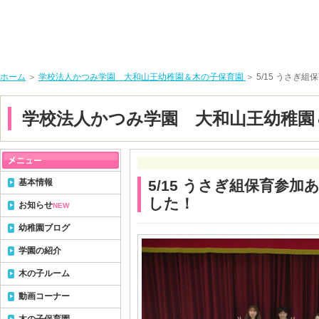
ホーム
＞
学校法人かつみ学園 大和山王幼稚園＆木の子保育園
＞ 5/15 うさ
学校法人かつみ学園 大和山王幼稚園
基本情報
5/15 うさぎ組保育参
した！
お知らせ
NEW
幼稚園ブログ
学園の紹介
木の子ルーム
動画コーナー