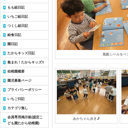
もも組日記
いちご組日記
つくし組日記
給食日記
園日記
たからキッズ日記
風船シールをペタ
集まれ！たからキッズ!!
幼稚園概要
園児募集ページ
プライバシーポリシー
いちご日記
カテゴリ無し
会員専用掲示板(認定こ
あかちゃん歩き🎵
ども園たから幼稚園)