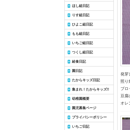
ほし組日記
りす組日記
ひよこ組日記
もも組日記
いちご組日記
つくし組日記
給食日記
園日記
発芽
たからキッズ日記
照り
ブロ
集まれ！たからキッズ!!
豆腐
幼稚園概要
オレ
園児募集ページ
プライバシーポリシー
いちご日記