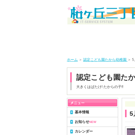
ホーム
＞
認定こども園たから幼稚園
＞ 
認定こども園た
大きくはばたけ! たからの子!!
基本情報
5
お知らせ
NEW
カレンダー