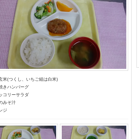
玄米(つくし、いちご組は白米)
焼きハンバーグ
ッコリーサラダ
のみそ汁
ンジ