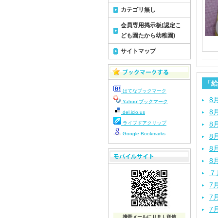
カテゴリ無し
会員専用掲示板(認定こ
ども園たから幼稚園)
サイトマップ
「給
はてなブックマーク
8
Yahoo!ブックマーク
8
del.icio.us
ライブドアクリップ
8
Google Bookmarks
8
8
8
７
7
7
7
携帯メールにＵＲＬ送信