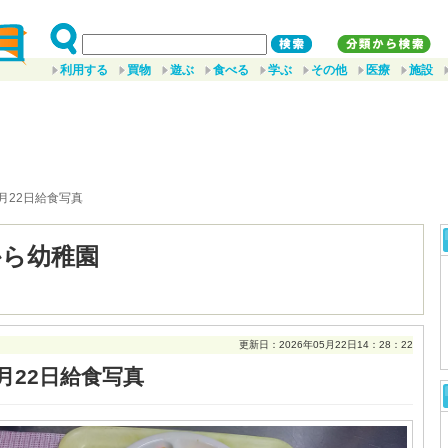
利用する
買物
遊ぶ
食べる
学ぶ
その他
医療
施設
5月22日給食写真
から幼稚園
更新日：2026年05月22日14：28：22
月22日給食写真