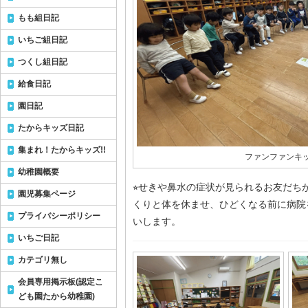
もも組日記
いちご組日記
つくし組日記
給食日記
園日記
たからキッズ日記
集まれ！たからキッズ!!
ファンファンキッ
幼稚園概要
⭐︎せきや鼻水の症状が見られるお友だち
園児募集ページ
くりと体を休ませ、ひどくなる前に病院
プライバシーポリシー
いします。
いちご日記
カテゴリ無し
会員専用掲示板(認定こ
ども園たから幼稚園)