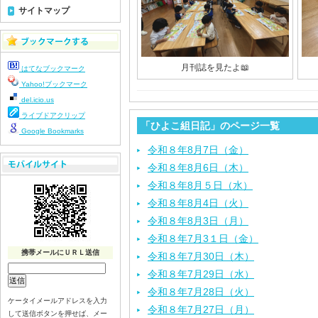
サイトマップ
月刊誌を見たよ📖
はてなブックマーク
Yahoo!ブックマーク
del.icio.us
ライブドアクリップ
「ひよこ組日記」のページ一覧
Google Bookmarks
令和８年8月7日（金）
令和８年8月6日（木）
令和８年8月５日（水）
令和８年8月4日（火）
令和８年8月3日（月）
令和８年7月3１日（金）
携帯メールにＵＲＬ送信
令和８年7月30日（木）
令和８年7月29日（水）
令和８年7月28日（火）
ケータイメールアドレスを入力
令和８年7月27日（月）
して送信ボタンを押せば、メー