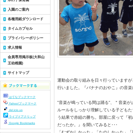
木の子保育園
入園のご案内
各種用紙ダウンロード
タイムカプセル
プライバシーポリシー
求人情報
会員専用掲示板(大和山
王幼稚園)
サイトマップ
運動会の取り組みを日々行っていますが
行いました。『バナナのおやこ』の音楽に
はてなブックマーク
"音楽が鳴っている間は踊る"、＂音楽
Yahoo!ブックマーク
ルールをしっかり理解している子どもたち。
del.icio.us
ライブドアクリップ
う結果で赤組の勝ち。部屋に戻って『初
Google Bookmarks
だったか。』を聞いてみると･･･
「むずかしかった」「たのしかった」「