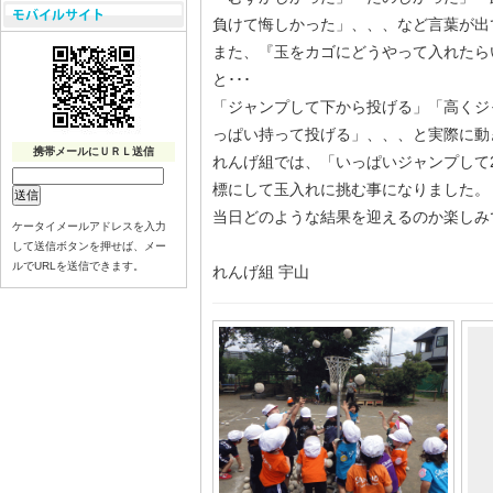
負けて悔しかった」、、、など言葉が出
また、『玉をカゴにどうやって入れたら
と･･･
「ジャンプして下から投げる」「高くジ
っぱい持って投げる」、、、と実際に動
携帯メールにＵＲＬ送信
れんげ組では、「いっぱいジャンプして
標にして玉入れに挑む事になりました。
当日どのような結果を迎えるのか楽しみ
ケータイメールアドレスを入力
して送信ボタンを押せば、メー
ルでURLを送信できます。
れんげ組 宇山