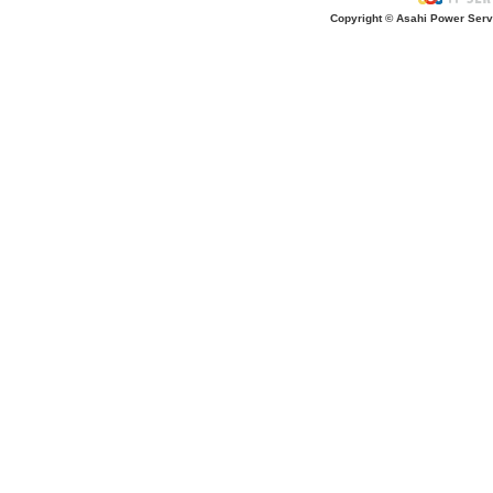
Copyright © Asahi Power Servic
あの先生はだ〜れ？
にんじんいれるー？
みんなが切った紙が、、、
大きくジャンプ！
旅行に行こう〜！！
お菓子のおうち
ダイオウイカ獲るぞ〜！！
ちけっと作ろう〜！
シャボン玉実験！
紙粘土で𓏸𓏸づくり
ご飯屋さんでーす！
キラキラしてる〜！！
ぐーぱー！ぐーぱー！
おっきなティラノサウルスつくろうよ
お誕生日おめでとう！
土の中には・・・？
「みんなでかんぱーい」
ライブ始まるよー！