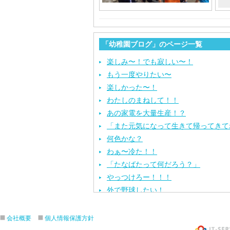
「幼稚園ブログ」のページ一覧
楽しみ〜！でも寂しい〜！
もう一度やりたい〜
楽しかった〜！
わたしのまねして！！
あの家電を大量生産！？
「また元気になって生きて帰ってきて
何色かな？
わぁ〜冷た！！
「たなばたって何だろう？」
やっつけろー！！！
外で野球したい！
ざぶ〜ん！
ピタゴラスイッチ！
会社概要
個人情報保護方針
お風呂上がり？