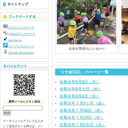
サイトマップ
はてなブックマーク
Yahoo!ブックマーク
del.icio.us
ライブドアクリップ
お水が気持ちいいね〜♪
Google Bookmarks
「りす組日記」のページ一覧
令和８年8月6日（木）
令和８年8月５日（水）
令和８年8月4日（火）
携帯メールにＵＲＬ送信
令和８年７月3１日（金）
令和８年７月30日（木）
令和８年７月29日（水）
ケータイメールアドレスを入力
令和８年７月2８日（火）
して送信ボタンを押せば、メー