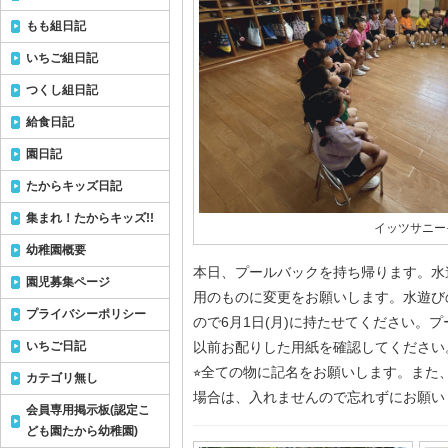
もも組日記
いちご組日記
つくし組日記
給食日記
園日記
たからキッズ日記
集まれ！たからキッズ!!
イッツサニー☀
幼稚園概要
本日、プールバックを持ち帰ります。水
園児募集ページ
用のものに変更をお願いします。水遊び
プライバシーポリシー
ので6月1日(月)に持たせてください。
いちご日記
以前お配りした用紙を確認してください
⭐︎全ての物に記名をお願いします。また
カテゴリ無し
場合は、入れませんので忘れずにお願い
会員専用掲示板(認定こ
ども園たから幼稚園)