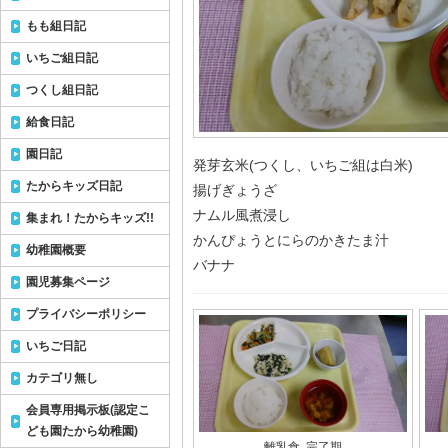
もも組日記
いちご組日記
つくし組日記
給食日記
園日記
発芽玄米(つくし、いちご組は白米)
たからキッズ日記
揚げぎょうざ
ナムル風煮浸し
集まれ！たからキッズ!!
かんぴょうとにらのかきたま汁
幼稚園概要
バナナ
園児募集ページ
プライバシーポリシー
いちご日記
カテゴリ無し
会員専用掲示板(認定こ
ども園たから幼稚園)
離乳食 完了期