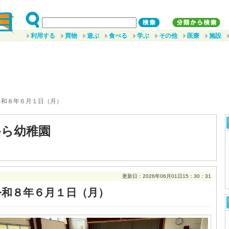
利用する
買物
遊ぶ
食べる
学ぶ
その他
医療
施設
令和８年６月１日（月）
から幼稚園
更新日：2026年06月01日15：30：31
令和８年６月１日（月）