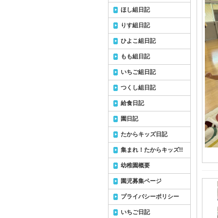
ほし組日記
りす組日記
ひよこ組日記
もも組日記
いちご組日記
つくし組日記
給食日記
園日記
たからキッズ日記
集まれ！たからキッズ!!
幼稚園概要
園児募集ページ
プライバシーポリシー
いちご日記