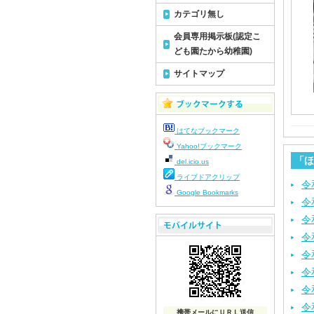
カテゴリ無し
会員専用掲示板(認定こ
ども園たから幼稚園)
サイトマップ
はてなブックマーク
Yahoo!ブックマーク
「ほ
del.icio.us
ライブドアクリップ
令
Google Bookmarks
令
令
令
令
令
令
令
携帯メールにＵＲＬ送信