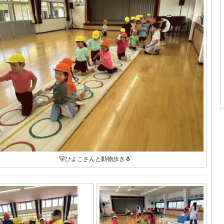
🐻ひよこさんと動物歩き🐧