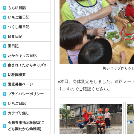
もも組日記
いちご組日記
つくし組日記
給食日記
園日記
たからキッズ日記
集まれ！たからキッズ!!
梅シロップ作りをし
幼稚園概要
⭐︎本日、身体測定をしました。連絡ノー
園児募集ページ
りますのでご確認ください。
プライバシーポリシー
いちご日記
カテゴリ無し
会員専用掲示板(認定こ
ども園たから幼稚園)