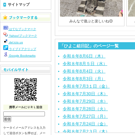
サイトマップ
みんなで遊ぶと楽しいね😊
はてなブックマーク
Yahoo!ブックマーク
del.icio.us
「ひよこ組日記」のページ一覧
ライブドアクリップ
令和８年8月6日（木）
Google Bookmarks
令和８年8月５日（水）
令和８年8月4日（火）
令和８年8月3日（月）
令和８年7月3１日（金）
令和８年7月30日（木）
令和８年7月29日（水）
携帯メールにＵＲＬ送信
令和８年7月28日（火）
令和８年7月27日（月）
令和８年7月24日（金）
ケータイメールアドレスを入力
令和８年7月2３日（木）
して送信ボタンを押せば、メー