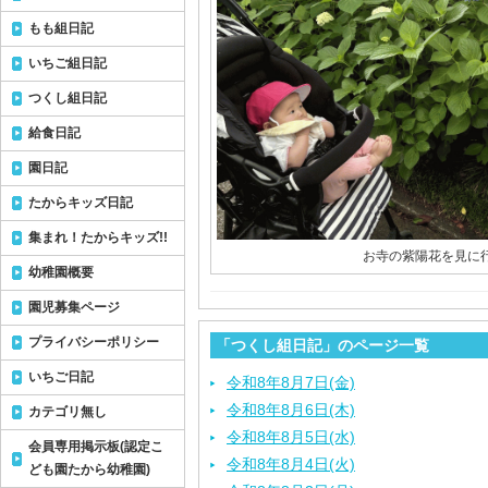
もも組日記
いちご組日記
つくし組日記
給食日記
園日記
たからキッズ日記
集まれ！たからキッズ!!
お寺の紫陽花を見に
幼稚園概要
園児募集ページ
プライバシーポリシー
「つくし組日記」のページ一覧
いちご日記
令和8年8月7日(金)
令和8年8月6日(木)
カテゴリ無し
令和8年8月5日(水)
会員専用掲示板(認定こ
令和8年8月4日(火)
ども園たから幼稚園)