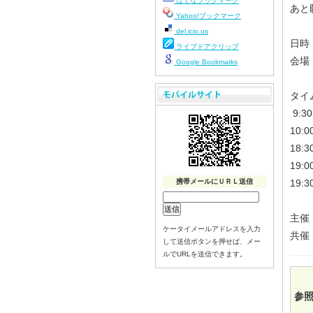
はてなブックマーク
あと
Yahoo!ブックマーク
del.icio.us
日時
ライブドアクリップ
会場
Google Bookmarks
タイ
9:
10
18
19:
携帯メールにＵＲＬ送信
19:
主催
ケータイメールアドレスを入力
共催
して送信ボタンを押せば、メー
ルでURLを送信できます。
参照