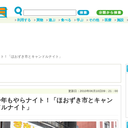
利用する
買物
遊ぶ
食べる
学ぶ
その他
医療
施設
イト！「ほおずき市とキャンドルナイト」
更新日：2010年06月10日09：21：00
今年もやらナイト！「ほおずき市とキャン
ドルナイト」