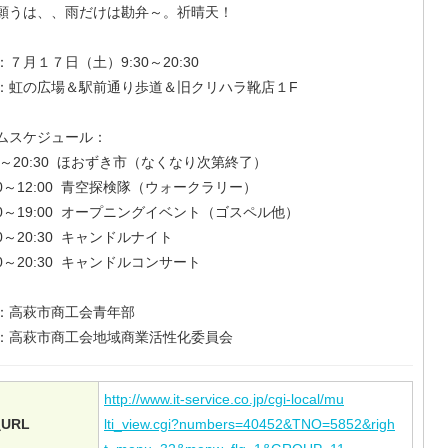
願うは、、雨だけは勘弁～。祈晴天！
：７月１７日（土）9:30～20:30
：虹の広場＆駅前通り歩道＆旧クリハラ靴店１F
ムスケジュール：
30～20:30 ほおずき市（なくなり次第終了）
:00～12:00 青空探検隊（ウォークラリー）
:30～19:00 オープニングイベント（ゴスペル他）
00～20:30 キャンドルナイト
30～20:30 キャンドルコンサート
：高萩市商工会青年部
：高萩市商工会地域商業活性化委員会
http://www.it-service.co.jp/cgi-local/mu
URL
lti_view.cgi?numbers=40452&TNO=5852&righ