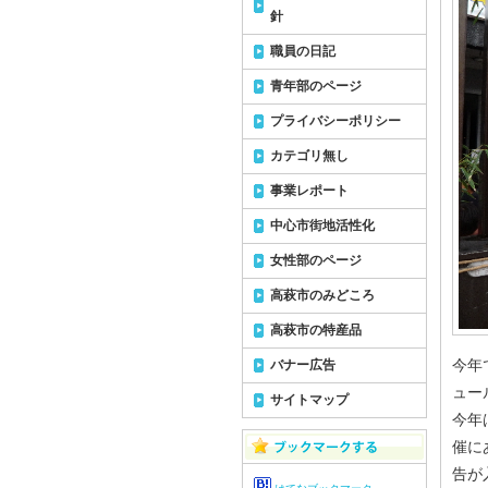
針
職員の日記
青年部のページ
プライバシーポリシー
カテゴリ無し
事業レポート
中心市街地活性化
女性部のページ
高萩市のみどころ
高萩市の特産品
今年
バナー広告
ュー
サイトマップ
今年
催に
告が