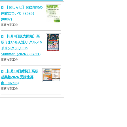
【おしらせ】お盆期間の
休館について（2026）
(08/07)
高萩市商工会
【8月4日販売開始】高
萩うまいもん巡り グルメ＆
ドリンクラリーin
Summer（2026）(07/31)
高萩市商工会
【8月10日締切】高萩
起業塾2026 受講生募
集！(07/08)
高萩市商工会