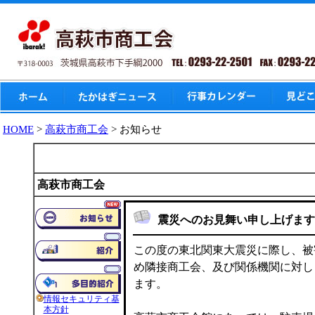
HOME
>
高萩市商工会
> お知らせ
お知らせ
高萩市商工会
震災へのお見舞い申し上げます
この度の東北関東大震災に際し、被
め隣接商工会、及び関係機関に対し
ます。
情報セキュリティ基
本方針