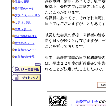
高萩市商工会館にあっては、駐車場
職員の日記
盤沈下、会館内では建物内部に大き
青年部のページ
たところがあります。
プライバシーポリシ
各職員にあっては、それぞれ自宅に
ー
カテゴリ無し
日々ではございますが、とりあえず
事業レポート
被災した会員の皆様、関係者の皆さ
中心市街地活性化
変な日々が続くとは存じますが、一
女性部のページ
ことを祈っております。
高萩市のみどころ
高萩市の特産品
※尚、高萩市管轄の日立税務署管内
は、平成２２年度の所得税確定申告
れることが決定いたしましたので、
高萩市商工会
のQ
←