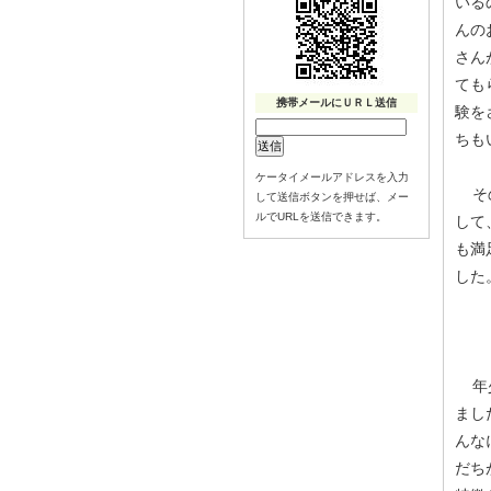
いる
んの
さん
ても
携帯メールにＵＲＬ送信
験を
ちも
ケータイメールアドレスを入力
その
して送信ボタンを押せば、メー
ルでURLを送信できます。
して
も満
した
年少
まし
んな
だち