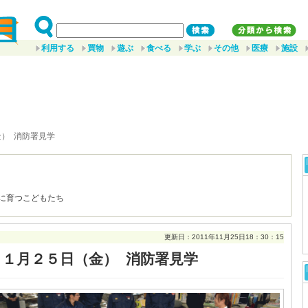
利用する
買物
遊ぶ
食べる
学ぶ
その他
医療
施設
金） 消防署見学
に育つこどもたち
更新日：2011年11月25日18：30：15
１１月２５日（金） 消防署見学