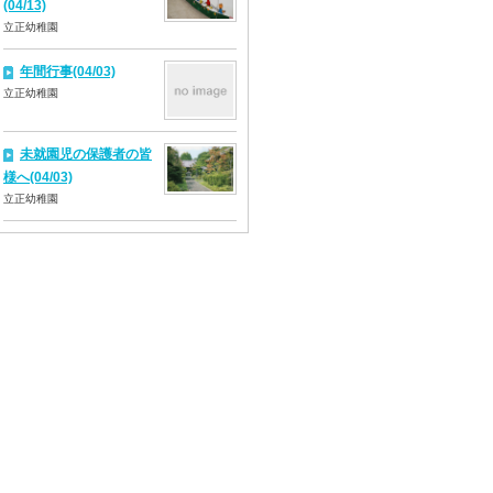
(04/13)
立正幼稚園
年間行事(04/03)
立正幼稚園
未就園児の保護者の皆
様へ(04/03)
立正幼稚園