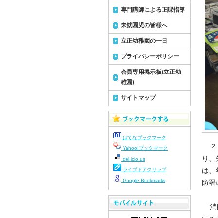
専門講師による正課指導
未就園児の皆様へ
立正幼稚園の一日
プライバシーポリシー
会員専用掲示板(立正幼
稚園)
サイトマップ
はてなブックマーク
２３
Yahoo!ブックマーク
り、
del.icio.us
は、
ライブドアクリップ
Google Bookmarks
防署
消防