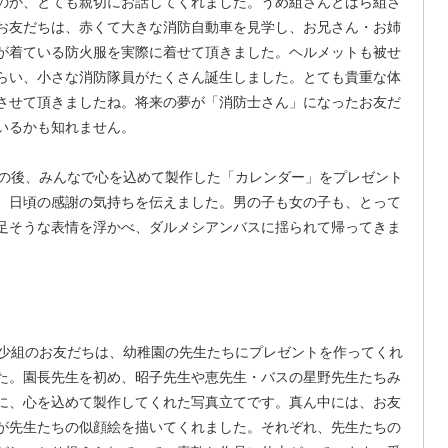
のか、とても親切にお話してくれました。うめ組さんとばら組さ
お友だちは、赤くて大きな消防自動車を見学し、お兄さん・お姉
が着ている防火服を実際に着せて頂きました。ヘルメットも被せ
らい、小さな消防隊員がたくさん誕生しました。とても貴重な体
させて頂きましたね。将来の夢が「消防士さん」になったお友だ
いるかも知れません。
後、みんなで心を込めて製作した「カレンダー」をプレゼント
、日頃の感謝の気持ちを伝えました。男の子も女の子も、とって
足そうな表情を浮かべ、ダルメシアンバスに揺られて帰ってきま
。
組のお友だちは、幼稚園の先生たちにプレゼントを作ってくれ
た。園長先生を初め、昭子先生や恵先生・バスの星野先生たちみ
に、心を込めて製作してくれた写真立てです。真ん中には、お友
が先生たちの似顔絵を描いてくれました。それぞれ、先生たちの