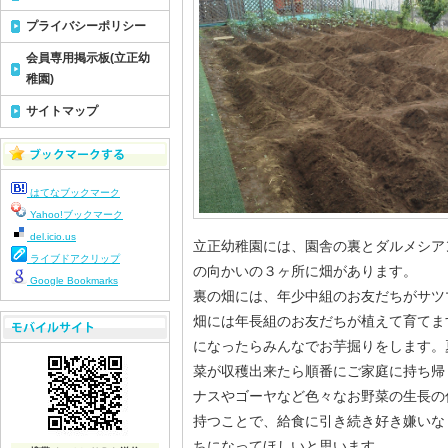
プライバシーポリシー
会員専用掲示板(立正幼
稚園)
サイトマップ
はてなブックマーク
Yahoo!ブックマーク
del.icio.us
立正幼稚園には、園舎の裏とダルメシア
ライブドアクリップ
の向かいの３ヶ所に畑があります。
Google Bookmarks
裏の畑には、年少中組のお友だちがサツ
畑には年長組のお友だちが植えて育てま
になったらみんなでお芋掘りをします。
菜が収穫出来たら順番にご家庭に持ち帰
ナスやゴーヤなど色々なお野菜の生長の
持つことで、給食に引き続き好き嫌いな
ちになってほしいと思います。