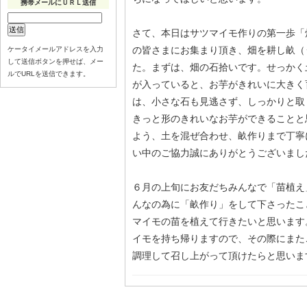
携帯メールにＵＲＬ送信
さて、本日はサツマイモ作りの第一歩「
の皆さまにお集まり頂き、畑を耕し畝（
ケータイメールアドレスを入力
して送信ボタンを押せば、メー
た。まずは、畑の石拾いです。せっかく
ルでURLを送信できます。
が入っていると、お芋がきれいに大きく
は、小さな石も見逃さず、しっかりと取
きっと形のきれいなお芋ができることと
よう、土を混ぜ合わせ、畝作りまで丁寧
い中のご協力誠にありがとうございまし
６月の上旬にお友だちみんなで「苗植え
んなの為に「畝作り」をして下さったこ
マイモの苗を植えて行きたいと思います
イモを持ち帰りますので、その際にまた
調理して召し上がって頂けたらと思いま