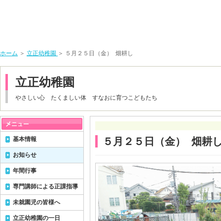
ホーム
＞
立正幼稚園
＞ ５月２５日（金） 畑耕し
立正幼稚園
やさしい心 たくましい体 すなおに育つこどもたち
基本情報
５月２５日（金） 畑耕
お知らせ
年間行事
専門講師による正課指導
未就園児の皆様へ
立正幼稚園の一日