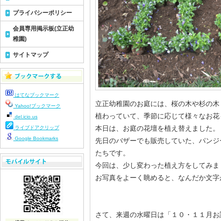
プライバシーポリシー
会員専用掲示板(立正幼
稚園)
サイトマップ
はてなブックマーク
立正幼稚園のお庭には、桜の木や杉の木
Yahoo!ブックマーク
植わっていて、季節に応じて様々なお花
del.icio.us
本日は、お庭の花壇を植え替えました。
ライブドアクリップ
Google Bookmarks
先日のバザーでも販売していた、パンジ
たちです。
今回は、少し変わった植え方をしてみま
お写真をよーく眺めると、なんだか文字
さて、来週の水曜日は「１０・１１月お