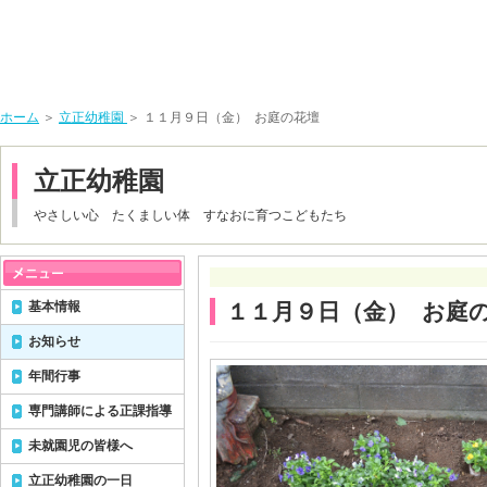
ホーム
＞
立正幼稚園
＞ １１月９日（金） お庭の花壇
立正幼稚園
やさしい心 たくましい体 すなおに育つこどもたち
基本情報
１１月９日（金） お庭
お知らせ
年間行事
専門講師による正課指導
未就園児の皆様へ
立正幼稚園の一日