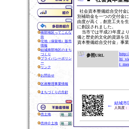
社会資本整備総合交付金
別補助金を一つの交付金に
由度が高く，創意工夫を生
に創設されました。
当市では平成23年度よ
南部地区ってこんな
街
備と歴史的文化的資源を活
宅地（保留地）販売
資本整備総合交付金」事業
情報
結城南部地区のまち
http:
づくり
参照URL
プライバシーポリシ
lti_
ー
t_me
リンク
お問合せ
区画整理事業情報
まちづくりの方針
結城市
←
人気度：
売土地
売仲介土地