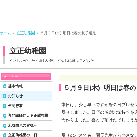
ホーム
＞
立正幼稚園
＞ ５月９日(木) 明日は春の親子遠足
立正幼稚園
やさしい心 たくましい体 すなおに育つこどもたち
基本情報
５月９日(木) 明日は春
お知らせ
本日は、少し早いですが母の日プレゼ
年間行事
帰りしました。日頃の感謝の気持ちを
専門講師による正課指導
命作りました。喜んで頂けたでしょう
未就園児の皆様へ
帰りのバスでも、園長先生から小さな
立正幼稚園の一日