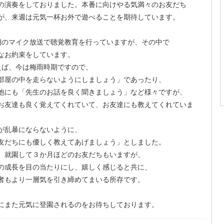
の演奏をしておりました。本番に向けやる気満々のお友だち
が、来週は元気一杯お外で遊べることを期待しています。
のマイク放送で聴覚教育を行っていますが、その中で
なお約束をしています。
ば、今は梅雨時期ですので、
部屋の中を走らないようにしましょう」であったり、
他にも「先生のお話を良く聞きましょう」など様々ですが、
お友達も良く覚えてくれていて、お友達にも教えてくれていま
が乱暴にならないように、
友だちにも優しく教えてあげましょう」としました。
、就園して３か月ほどのお友だちもいますが、
の成長を目の当たりにし、嬉しく感じると共に、
者もより一層気を引き締めてまいる所存です。
にまた元気に登園されるのをお待ちしております。