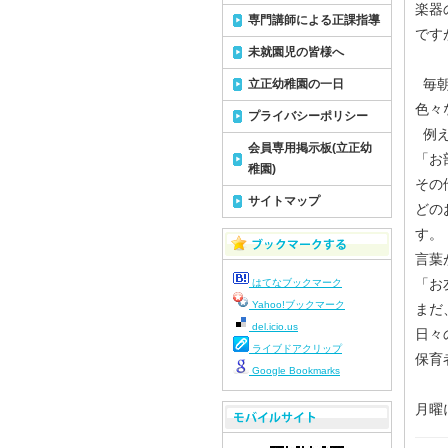
楽器
専門講師による正課指導
です
未就園児の皆様へ
毎朝
立正幼稚園の一日
色々
プライバシーポリシー
例え
会員専用掲示板(立正幼
「お
稚園)
その
サイトマップ
どの
す。
言葉
「お
はてなブックマーク
Yahoo!ブックマーク
まだ
del.icio.us
日々
ライブドアクリップ
保育
Google Bookmarks
月曜