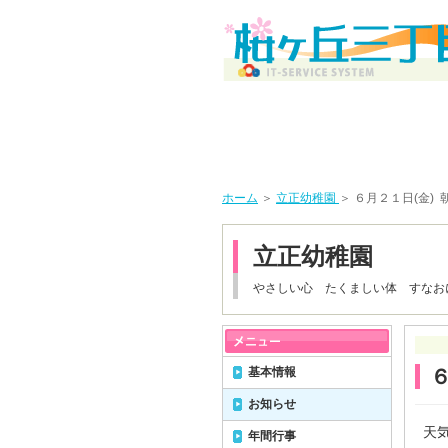
ホーム
＞
立正幼稚園
＞ ６月２１日(金)
立正幼稚園
やさしい心 たくましい体 すなお
基本情報
お知らせ
天気
年間行事