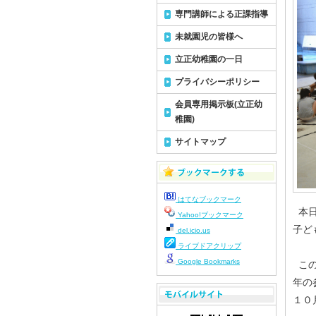
専門講師による正課指導
未就園児の皆様へ
立正幼稚園の一日
プライバシーポリシー
会員専用掲示板(立正幼
稚園)
サイトマップ
はてなブックマーク
本日
Yahoo!ブックマーク
子ど
del.icio.us
ライブドアクリップ
Google Bookmarks
この
年の
１０