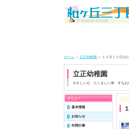
ホーム
＞
立正幼稚園
＞ １０月１５日(火
立正幼稚園
やさしい心 たくましい体 すなお
基本情報
お知らせ
年間行事