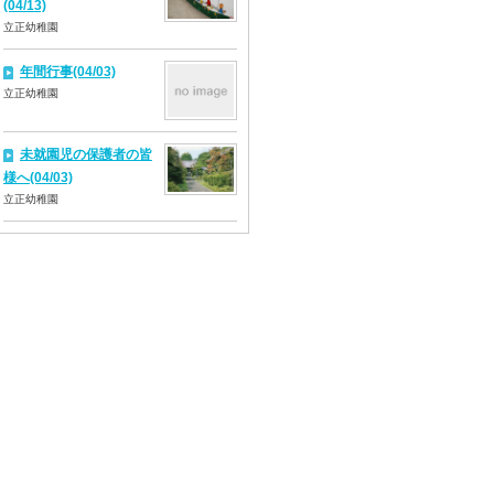
(04/13)
立正幼稚園
年間行事(04/03)
立正幼稚園
未就園児の保護者の皆
様へ(04/03)
立正幼稚園