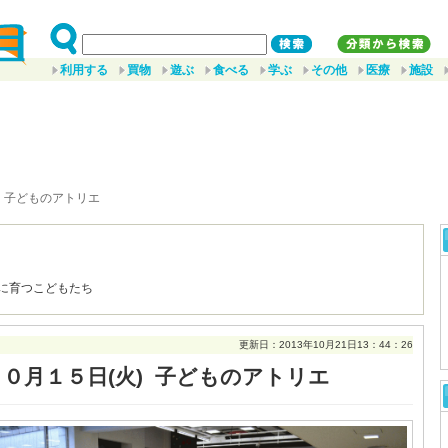
利用する
買物
遊ぶ
食べる
学ぶ
その他
医療
施設
) 子どものアトリエ
に育つこどもたち
更新日：2013年10月21日13：44：26
１０月１５日(火) 子どものアトリエ