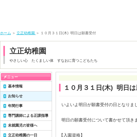
ホーム
＞
立正幼稚園
＞ １０月３１日(木) 明日は願書受付
立正幼稚園
やさしい心 たくましい体 すなおに育つこどもたち
基本情報
１０月３１日(木) 明日
お知らせ
いよいよ明日が願書受付の日となりま
年間行事
専門講師による正課指導
明日の願書受付について書かせて頂き
未就園児の皆様へ
【入園資格】
立正幼稚園の一日