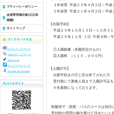
３年保育 平成２２年４月２日～平成
プライバシーポリシー
２年保育 平成２１年４月２日～平成
会員専用掲示板(立正幼
稚園)
【出願手続】
サイトマップ
平成２５年１０月１５日～１０月３
平成２５年１１月 １日 午前９時～
①入園願書（本園所定のもの）
はてなブックマーク
Yahoo!ブックマーク
②入園料 （１１５，０００円）
del.icio.us
ライブドアクリップ
【入園許可】
Google Bookmarks
出願手続きの①と②を終了された方
受付順にて募集人員まで入園許可証を
※先着順になっております。
制服採寸・面接・バスのコースは別日
受付時の質問は極力避けて頂きたいと