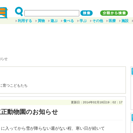
利用する
買物
遊ぶ
食べる
学ぶ
その他
医療
施設
知らせ
に育つこどもたち
更新日：2014年02月18日19：02：17
立正動物園のお知らせ
に入ってから雪が降らない週がない程、寒い日が続いて