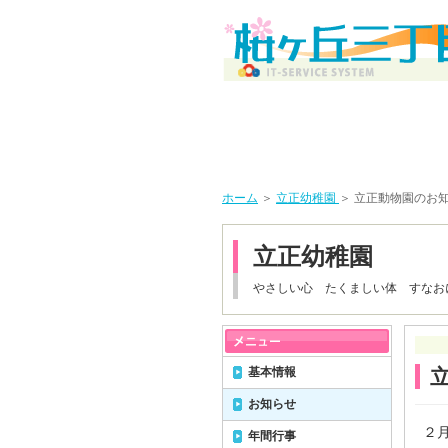
ホーム
＞
立正幼稚園
＞ 立正動物園のお
立正幼稚園
やさしい心 たくましい体 すなお
基本情報
お知らせ
２月
年間行事