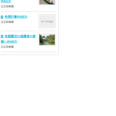
(04/13)
立正幼稚園
年間行事(04/03)
立正幼稚園
未就園児の保護者の皆
様へ(04/03)
立正幼稚園