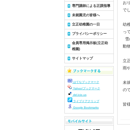
おり
専門講師による正課指導
でし
未就園児の皆様へ
幼稚
立正幼稚園の一日
って
プライバシーポリシー
雪の
会員専用掲示板(立正幼
動物
稚園)
サイトマップ
立正
雨や
未就
はてなブックマーク
Yahoo!ブックマーク
ので
del.icio.us
ライブドアクリップ
皆様
Google Bookmarks