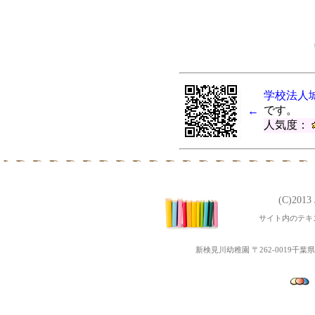
学校法人
です。
←
人気度：
(C)201
サイト内のテキ
新検見川幼稚園 〒262-0019千葉県千葉