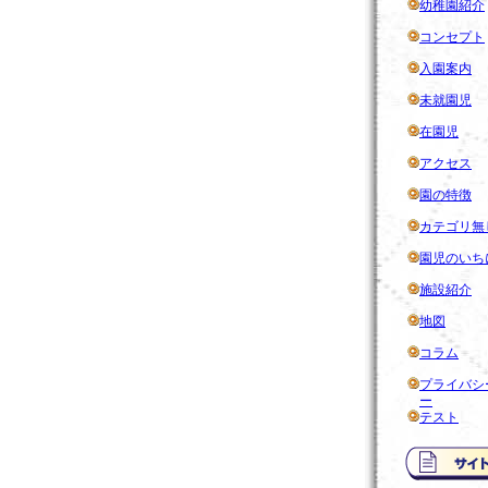
幼稚園紹介
コンセプト
入園案内
未就園児
在園児
アクセス
園の特徴
カテゴリ無
園児のいち
施設紹介
地図
コラム
プライバシ
ー
テスト