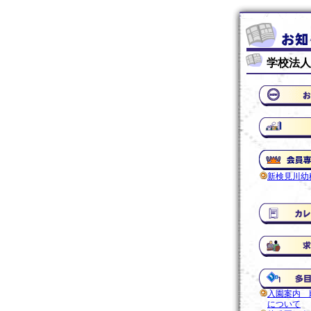
学校法人
新検見川幼
入園案内 
について