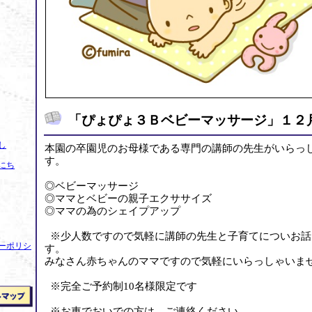
「ぴょぴょ３Ｂベビーマッサージ」１２
し
本園の卒園児のお母様である専門の講師の先生がいらっ
す。
にち
◎ベビーマッサージ
◎ママとベビーの親子エクササイズ
◎ママの為のシェイプアップ
※少人数ですので気軽に講師の先生と子育てについお話
ーポリシ
す。
みなさん赤ちゃんのママですので気軽にいらっしゃいま
※完全ご予約制10名様限定です
※お車でおいでの方は、ご連絡ください。