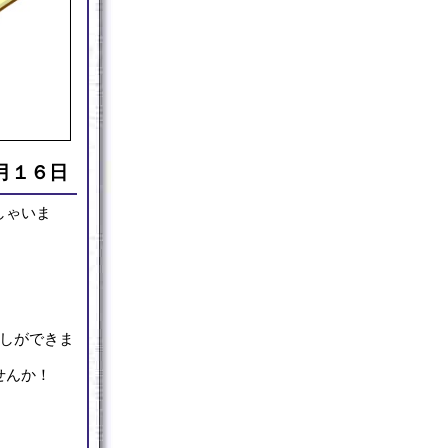
月１６日
しゃいま
しができま
せんか！