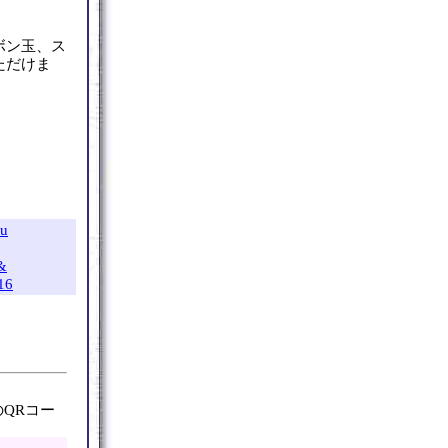
ボン玉、ス
ただけま
mu
&
16
QRコー