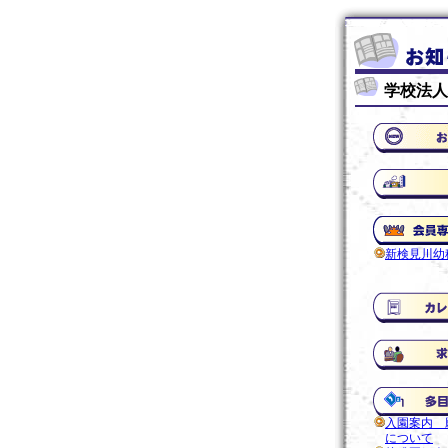
学校法人
新検見川幼
入園案内 
について