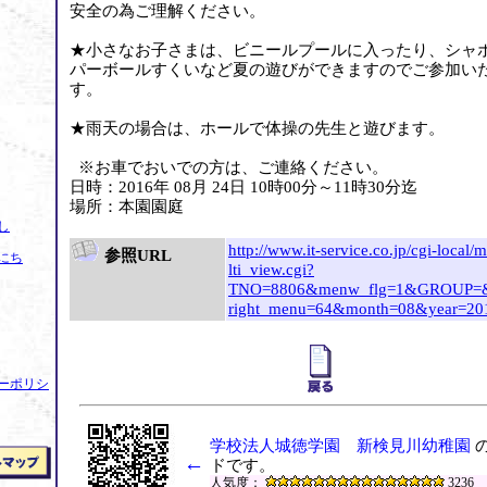
安全の為ご理解ください。
★小さなお子さまは、ビニールプールに入ったり、シャ
パーボールすくいなど夏の遊びができますのでご参加い
す。
★雨天の場合は、ホールで体操の先生と遊びます。
※お車でおいでの方は、ご連絡ください。
日時：2016年 08月 24日 10時00分～11時30分迄
場所：本園園庭
し
http://www.it-service.co.jp/cgi-local/
参照URL
にち
lti_view.cgi?
TNO=8806&menw_flg=1&GROUP=
right_menu=64&month=08&year=20
ーポリシ
学校法人城徳学園 新検見川幼稚園
の
←
ドです。
人気度：
3236