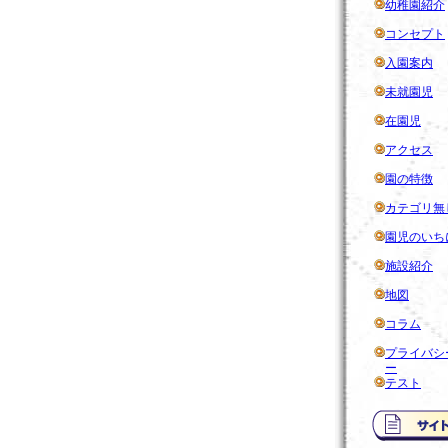
幼稚園紹介
コンセプト
入園案内
未就園児
在園児
アクセス
園の特徴
カテゴリ無
園児のいち
施設紹介
地図
コラム
プライバシ
ー
テスト