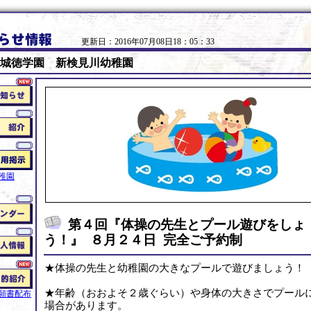
更新日：2016年07月08日18：05：33
城徳学園 新検見川幼稚園
稚園
第４回『体操の先生とプール遊びをしょ
う！』 ８月２４日 完全ご予約制
★体操の先生と幼稚園の大きなプールで遊びましょう！
★年齢（おおよそ２歳ぐらい）や身体の大きさでプール
願書配布
場合があります。