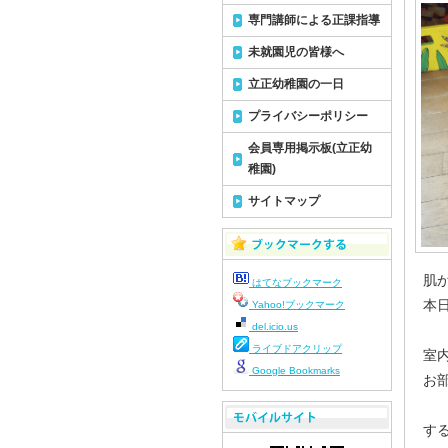
専門講師による正課指導
未就園児の皆様へ
立正幼稚園の一日
プライバシーポリシー
会員専用掲示板(立正幼
稚園)
サイトマップ
肌が
はてなブックマーク
本日
Yahoo!ブックマーク
del.icio.us
ライブドアクリップ
室内
Google Bookmarks
お部
する