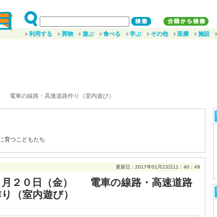
利用する
買物
遊ぶ
食べる
学ぶ
その他
医療
施設
金） 電車の線路・高速道路作り（室内遊び）
に育つこどもたち
更新日：2017年01月23日11：40：49
１月２０日（金） 電車の線路・高速道路
作り（室内遊び）