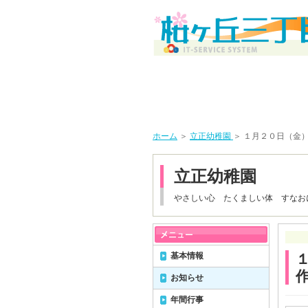
ホーム
＞
立正幼稚園
＞ １月２０日（
立正幼稚園
やさしい心 たくましい体 すなお
基本情報
お知らせ
年間行事