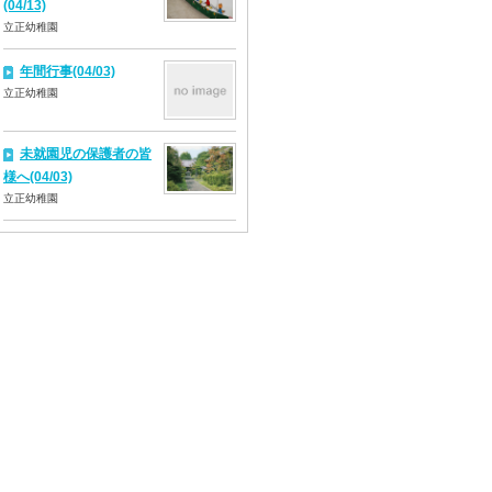
(04/13)
立正幼稚園
年間行事(04/03)
立正幼稚園
未就園児の保護者の皆
様へ(04/03)
立正幼稚園