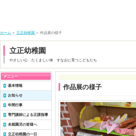
ホーム
＞
立正幼稚園
＞ 作品展の様子
立正幼稚園
やさしい心 たくましい体 すなおに育つこどもたち
基本情報
作品展の様子
お知らせ
年間行事
専門講師による正課指導
未就園児の皆様へ
立正幼稚園の一日