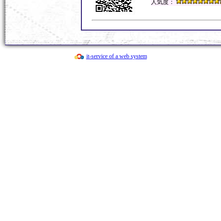
人気度：
it-service of a web system