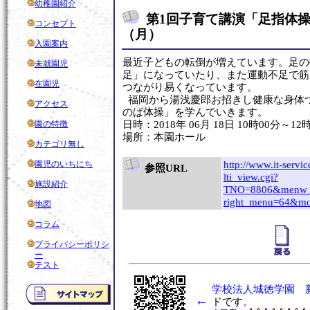
幼稚園紹介
第1回子育て講演「足指体操
コンセプト
（月）
入園案内
最近子どもの転倒が増えています。足の
未就園児
足」になっていたり、また運動不足で筋
在園児
つながり易くなっています。
福岡から湯浅慶郎お招きし健康な身体
アクセス
のば体操」を学んでいきます。
園の特徴
日時：2018年 06月 18日 10時00分～12
場所：本園ホール
カテゴリ無し
園児のいちにち
http://www.it-servic
参照URL
lti_view.cgi?
施設紹介
TNO=8806&menw
right_menu=64&m
地図
コラム
プライバシーポリシ
ー
テスト
学校法人城徳学園 
←
ドです。