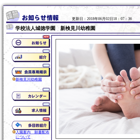
更新日：2018年06月02日18：07：36
学校法人城徳学園 新検見川幼稚園
新検見川幼稚園
入園案内 願書配布
について