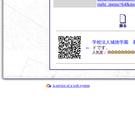
right_menu=64&m
学校法人城徳学園 
←
ドです。
人気度：
it-service of a web system