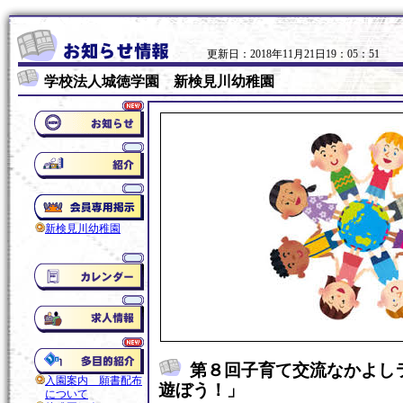
更新日：2018年11月21日19：05：51
学校法人城徳学園 新検見川幼稚園
新検見川幼稚園
第８回子育て交流なかよし
入園案内 願書配布
遊ぼう！」
について