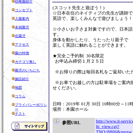
幼稚園紹介
(スコット先生と遊ぼう！)
コンセプト
☆日本在住のネイティブの先生が講師で
英語で、楽しくみんなで遊びましょう！
入園案内
未就園児
☆小さいお子さま対象ですので、日本語
す。
在園児
身体を動かしたり、うたったり親子で
アクセス
楽しく英語に触れることができます。
園の特徴
★完全ご予約制 30名限定
お申込み締切１月２５日
カテゴリ無し
園児のいちにち
※お帰りの際は毎回名札をご返却いた
施設紹介
※お車でお越しの方は駐車場をご案内
地図
せください。
コラム
日時：2019年 01月 30日 10時00分～11
プライバシーポリシ
場所：本園ホール
ー
テスト
http://www.it-servic
参照URL
lti_view.cgi?
TNO=8806&menw