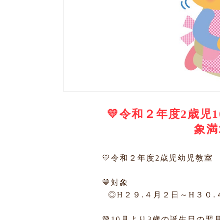
💛令和２年度2歳児
象満
💛令和２年度2歳児幼児教室
💛対象
◎H２９.４月２日～H３０
💚10月より3歳の誕生日の