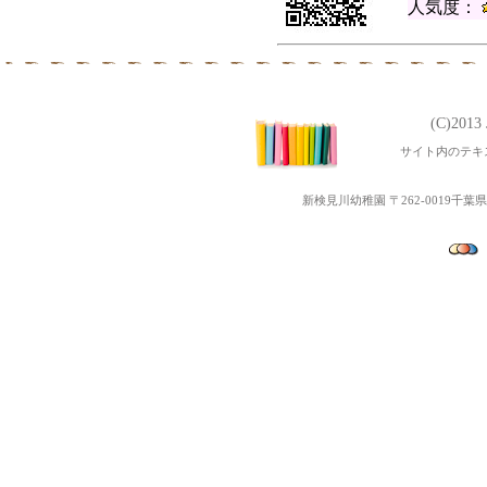
人気度：
(C)201
サイト内のテキ
新検見川幼稚園 〒262-0019千葉県千葉