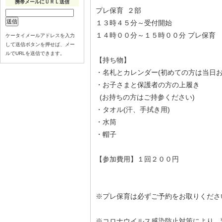
携帯メールにＵＲＬ送信
プレ保育 ２部
１３時４５分～受付開始
１４時００分～１５時００分 プレ保育
ケータイメールアドレスを入力
して送信ボタンを押せば、メー
ルでURLを送信できます。
【持ち物】
・名札とカレンダー(初めての方は当日お
・お子さまと保護者の方の上履き
(お持ちの方はご持参ください)
・タオル(汗、手拭き用)
・水筒
・帽子
【参加費用】１回２００円
※プレ保育は必ずご予約をお取りくださ
※コロナウイルス感染防止対策により、