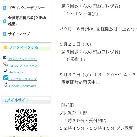
第５回さくらんぼ組(プレ保育)
プライバシーポリシー
「シャボン玉遊び」
会員専用掲示板(立正幼
稚園)
※９月１６日(水)の園庭開放は中止とな
サイトマップ
９月２３日（水）
第６回さくらんぼ組(プレ保育)
「楽器作り」
はてなブックマーク
Yahoo!ブックマーク
del.icio.us
９月３０日（水）１３：３０〜１４：
ライブドアクリップ
園庭開放※雨天中止
Google Bookmarks
【時間】
プレ保育 １部
１２時３０分～受付開始
１２時４５分～１３時４５分 プレ保育