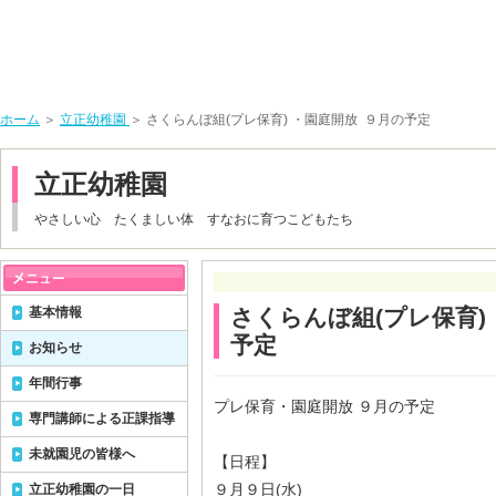
ホーム
＞
立正幼稚園
＞ さくらんぼ組(プレ保育) ・園庭開放 ９月の予定
立正幼稚園
やさしい心 たくましい体 すなおに育つこどもたち
基本情報
さくらんぼ組(プレ保育)
予定
お知らせ
年間行事
プレ保育・園庭開放 ９月の予定
専門講師による正課指導
未就園児の皆様へ
【日程】
９月９日(水)
立正幼稚園の一日