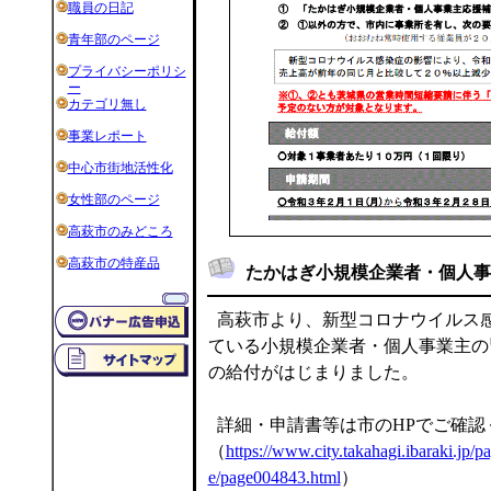
職員の日記
青年部のページ
プライバシーポリシ
ー
カテゴリ無し
事業レポート
中心市街地活性化
女性部のページ
高萩市のみどころ
高萩市の特産品
たかはぎ小規模企業者・個人事
高萩市より、新型コロナウイルス
ている小規模企業者・個人事業主の
の給付がはじまりました。
詳細・申請書等は市のHPでご確認
（
https://www.city.takahagi.ibaraki.jp/p
e/page004843.html
）