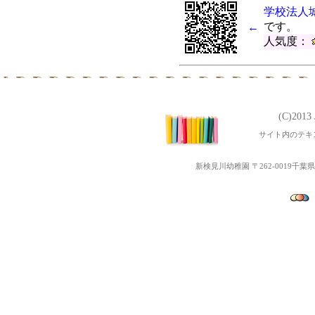
学校法人
です。
←
人気度：
(C)201
サイト内のテキ
新検見川幼稚園 〒262-0019千葉県千葉