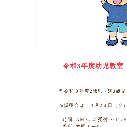
令和3年度幼児教室（
💛令和３年度2歳児（満3歳
※説明会は、４月2３日（金
時間 AM9：45受付 ～11:0
場所 本園ホール