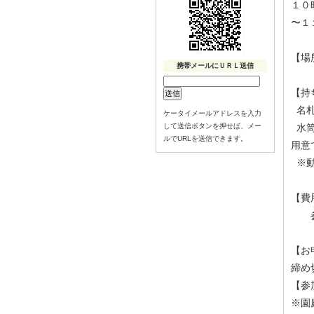
１０
〜１
【場
携帯メールにＵＲＬ送信
【持
名札
ケータイメールアドレスを入力
して送信ボタンを押せば、メー
水筒
ルでURLを送信できます。
用意
※動
【費
参加
【お
締め
【参
※園