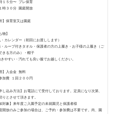
時１５分〜 プレ保育
１時３０分 園庭開放
所】保育室又は園庭
ち物】
・カレンダー（初回にお渡しします）
・ループ付きタオル・保護者の方の上履き・お子様の上履き（ご
できる方のみ）・帽子
きやすい・汚れても良い服でお越しください。
用】入会金 無料
費 １回２００円
申し込み方法】お電話にて受付しております。定員になり次第、
切りとさせて頂きます。
加対象】来年度ご入園予定の未就園児と保護者様
庭開放のみご参加の場合は、ご予約・参加費は不要です。尚、園