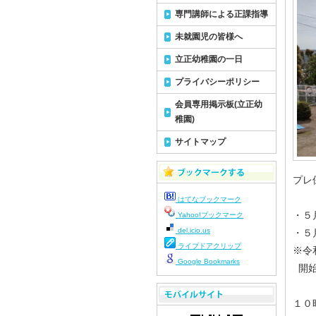
専門講師による正課指導
未就園児の皆様へ
立正幼稚園の一日
プライバシーポリシー
会員専用掲示板(立正幼
稚園)
サイトマップ
プレ
はてなブックマーク
・５
Yahoo!ブックマーク
del.icio.us
・５
ライブドアクリップ
※令
Google Bookmarks
開始
１０