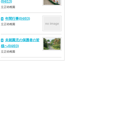
(04/13)
立正幼稚園
年間行事(04/03)
立正幼稚園
未就園児の保護者の皆
様へ(04/03)
立正幼稚園