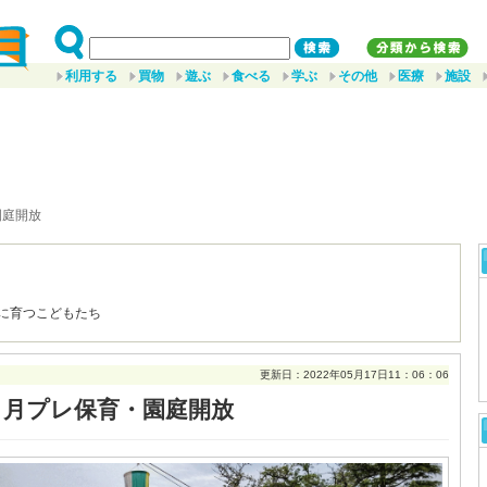
利用する
買物
遊ぶ
食べる
学ぶ
その他
医療
施設
園庭開放
に育つこどもたち
更新日：2022年05月17日11：06：06
５月プレ保育・園庭開放